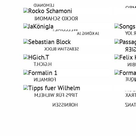
LEMONAID
MOT
ROCKO SCHAMONI
STÜB
WELCOME!
SONG
JA KÖNIG JA
DIE SEILSCHAFT DER VERFLIXTEN
PAS
SEBASTIAN BLOCK
DER MOND IST SCHULD
H.GICH.T
FEL
MÉC
FORMALIN
SLU
TIPPS FÜR WILHELM
AMA
HORNISSEN
TRA