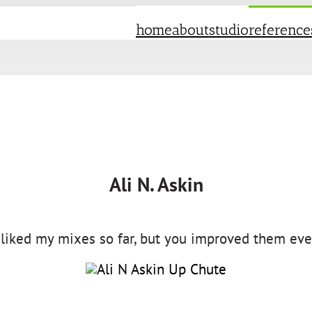
home
about
studio
reference
Ali N. Askin
y liked my mixes so far, but you improved them ev