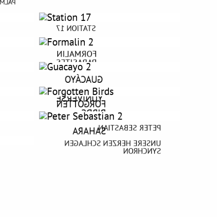
NGER
INNER
STATION 17
FORMALIN
PARASITES
GUACÁYO
YUNIVERSE
FORGOTTEN
BIRDS
PETER SEBASTIAN
SAHARA
UNSERE HERZEN SCHLAGEN
SYNCHRON