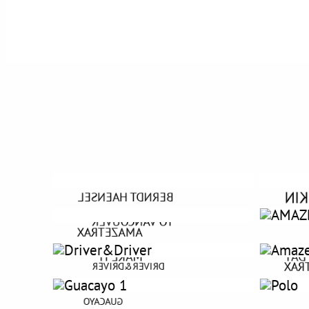
ALI
BERNDT HAENSEL
TO VANCOUVER
AMAZETRAX
MAKE IT
HAVE
AMA
DRIVER&DRIVER
WE ARE THE WORLD
GUACAYO