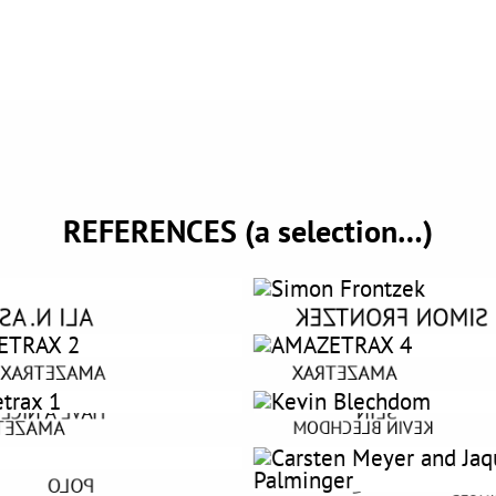
REFERENCES (a selection…)
 N. ASKIN
SIMON FRONTZEK
AMAZETRAX
AMAZETRAX
 A NICE DAY
SEIN
ZETRAX
KEVIN BLECHDOM
GENTLEMANIA
POLO
CARSTEN MEYER AND J