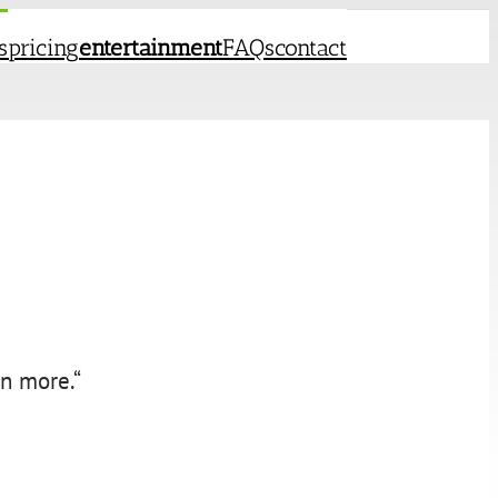
s
pricing
entertainment
FAQs
contact
en more.“